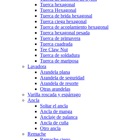
Tuerca hexagonal
Tuerca Hexagonal
Tuerca de brida hexagonal
Tuerca ciega hexagonal
Tuerca de acoplamiento hexagonal
Tuerca hexagonal pesada
Tuerca de primavera
Tuerca cuadrada
Tee Claw Nut
Tuerca de soldadura
Tuerca de mariposa
Lavadora
Arandela plana
Arandela de seguridad
Arandela de resorte
Otras arandelas
Varilla roscada y espárrago
Ancla
Soltar el ancla
Ancla de manga
Anclaje de palanca
Ancla de cuña
Otro ancla
Remache
Remache ciego