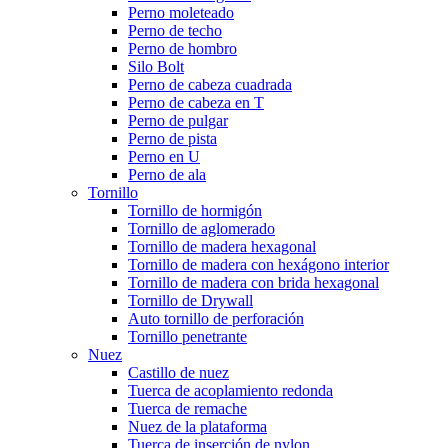
Perno moleteado
Perno de techo
Perno de hombro
Silo Bolt
Perno de cabeza cuadrada
Perno de cabeza en T
Perno de pulgar
Perno de pista
Perno en U
Perno de ala
Tornillo
Tornillo de hormigón
Tornillo de aglomerado
Tornillo de madera hexagonal
Tornillo de madera con hexágono interior
Tornillo de madera con brida hexagonal
Tornillo de Drywall
Auto tornillo de perforación
Tornillo penetrante
Nuez
Castillo de nuez
Tuerca de acoplamiento redonda
Tuerca de remache
Nuez de la plataforma
Tuerca de inserción de nylon