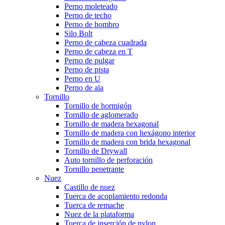
Perno moleteado
Perno de techo
Perno de hombro
Silo Bolt
Perno de cabeza cuadrada
Perno de cabeza en T
Perno de pulgar
Perno de pista
Perno en U
Perno de ala
Tornillo
Tornillo de hormigón
Tornillo de aglomerado
Tornillo de madera hexagonal
Tornillo de madera con hexágono interior
Tornillo de madera con brida hexagonal
Tornillo de Drywall
Auto tornillo de perforación
Tornillo penetrante
Nuez
Castillo de nuez
Tuerca de acoplamiento redonda
Tuerca de remache
Nuez de la plataforma
Tuerca de inserción de nylon