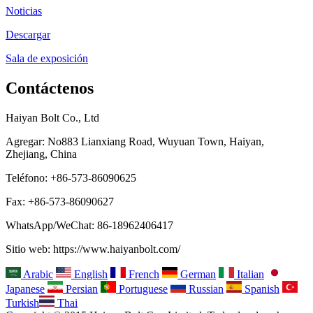
Noticias
Descargar
Sala de exposición
Contáctenos
Haiyan Bolt Co., Ltd
Agregar: No883 Lianxiang Road, Wuyuan Town, Haiyan,
Zhejiang, China
Teléfono: +86-573-86090625
Fax: +86-573-86090627
WhatsApp/WeChat: 86-18962406417
Sitio web: https://www.haiyanbolt.com/
Arabic
English
French
German
Italian
Japanese
Persian
Portuguese
Russian
Spanish
Turkish
Thai