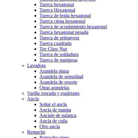
Tuerca hexagonal
Tuerca Hexagonal
Tuerca de brida hexagonal
Tuerca ciega hexagonal
Tuerca de acoplamiento hexagonal
Tuerca hexagonal pesada
Tuerca de primavera
Tuerca cuadrada
Tee Claw Nut
Tuerca de soldadura
Tuerca de mariposa
Lavadora
Arandela plana
Arandela de seguridad
Arandela de resorte
Otras arandelas
Varilla roscada y espárrago
Ancla
Soltar el ancla
Ancla de manga
Anclaje de palanca
Ancla de cuña
Otro ancla
Remache
Remache ciego