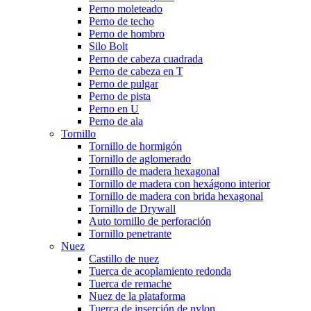
Perno moleteado
Perno de techo
Perno de hombro
Silo Bolt
Perno de cabeza cuadrada
Perno de cabeza en T
Perno de pulgar
Perno de pista
Perno en U
Perno de ala
Tornillo
Tornillo de hormigón
Tornillo de aglomerado
Tornillo de madera hexagonal
Tornillo de madera con hexágono interior
Tornillo de madera con brida hexagonal
Tornillo de Drywall
Auto tornillo de perforación
Tornillo penetrante
Nuez
Castillo de nuez
Tuerca de acoplamiento redonda
Tuerca de remache
Nuez de la plataforma
Tuerca de inserción de nylon