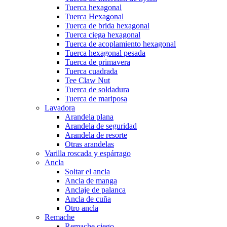
Tuerca hexagonal
Tuerca Hexagonal
Tuerca de brida hexagonal
Tuerca ciega hexagonal
Tuerca de acoplamiento hexagonal
Tuerca hexagonal pesada
Tuerca de primavera
Tuerca cuadrada
Tee Claw Nut
Tuerca de soldadura
Tuerca de mariposa
Lavadora
Arandela plana
Arandela de seguridad
Arandela de resorte
Otras arandelas
Varilla roscada y espárrago
Ancla
Soltar el ancla
Ancla de manga
Anclaje de palanca
Ancla de cuña
Otro ancla
Remache
Remache ciego