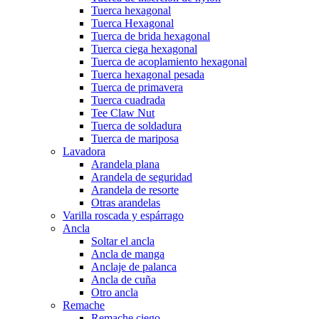
Tuerca hexagonal
Tuerca Hexagonal
Tuerca de brida hexagonal
Tuerca ciega hexagonal
Tuerca de acoplamiento hexagonal
Tuerca hexagonal pesada
Tuerca de primavera
Tuerca cuadrada
Tee Claw Nut
Tuerca de soldadura
Tuerca de mariposa
Lavadora
Arandela plana
Arandela de seguridad
Arandela de resorte
Otras arandelas
Varilla roscada y espárrago
Ancla
Soltar el ancla
Ancla de manga
Anclaje de palanca
Ancla de cuña
Otro ancla
Remache
Remache ciego