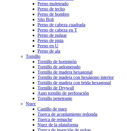
Perno moleteado
Perno de techo
Perno de hombro
Silo Bolt
Perno de cabeza cuadrada
Perno de cabeza en T
Perno de pulgar
Perno de pista
Perno en U
Perno de ala
Tornillo
Tornillo de hormigón
Tornillo de aglomerado
Tornillo de madera hexagonal
Tornillo de madera con hexágono interior
Tornillo de madera con brida hexagonal
Tornillo de Drywall
Auto tornillo de perforación
Tornillo penetrante
Nuez
Castillo de nuez
Tuerca de acoplamiento redonda
Tuerca de remache
Nuez de la plataforma
Tuerca de inserción de nylon