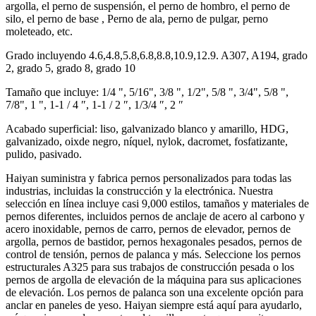
argolla, el perno de suspensión, el perno de hombro, el perno de
silo, el perno de base , Perno de ala, perno de pulgar, perno
moleteado, etc.
Grado incluyendo 4.6,4.8,5.8,6.8,8.8,10.9,12.9. A307, A194, grado
2, grado 5, grado 8, grado 10
Tamaño que incluye: 1/4 ", 5/16", 3/8 ", 1/2", 5/8 ", 3/4", 5/8 ",
7/8", 1 ", 1-1 / 4 ″, 1-1 / 2 ″, 1/3/4 ″, 2 ″
Acabado superficial: liso, galvanizado blanco y amarillo, HDG,
galvanizado, oixde negro, níquel, nylok, dacromet, fosfatizante,
pulido, pasivado.
Haiyan suministra y fabrica pernos personalizados para todas las
industrias, incluidas la construcción y la electrónica. Nuestra
selección en línea incluye casi 9,000 estilos, tamaños y materiales de
pernos diferentes, incluidos pernos de anclaje de acero al carbono y
acero inoxidable, pernos de carro, pernos de elevador, pernos de
argolla, pernos de bastidor, pernos hexagonales pesados, pernos de
control de tensión, pernos de palanca y más. Seleccione los pernos
estructurales A325 para sus trabajos de construcción pesada o los
pernos de argolla de elevación de la máquina para sus aplicaciones
de elevación. Los pernos de palanca son una excelente opción para
anclar en paneles de yeso. Haiyan siempre está aquí para ayudarlo,