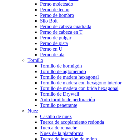
Perno moleteado
Perno de techo
Perno de hombro
Silo Bolt
Perno de cabeza cuadrada
Perno de cabeza en T
Perno de pulgar
Perno de pista
Perno en U
Perno de ala
Tornillo
Tornillo de hormigón
Tornillo de aglomerado
Tornillo de madera hexagonal
Tornillo de madera con hexágono interior
Tornillo de madera con brida hexagonal
Tornillo de Drywall
Auto tornillo de perforación
Tornillo penetrante
Nuez
Castillo de nuez
Tuerca de acoplamiento redonda
Tuerca de remache
Nuez de la plataforma
Tuerca de inserción de nylon