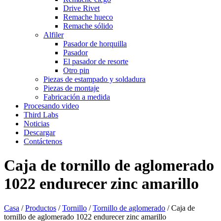
Drive Rivet
Remache hueco
Remache sólido
Alfiler
Pasador de horquilla
Pasador
El pasador de resorte
Otro pin
Piezas de estampado y soldadura
Piezas de montaje
Fabricación a medida
Procesando video
Third Labs
Noticias
Descargar
Contáctenos
Caja de tornillo de aglomerado
1022 endurecer zinc amarillo
Casa
/
Productos
/
Tornillo
/
Tornillo de aglomerado
/
Caja de
tornillo de aglomerado 1022 endurecer zinc amarillo