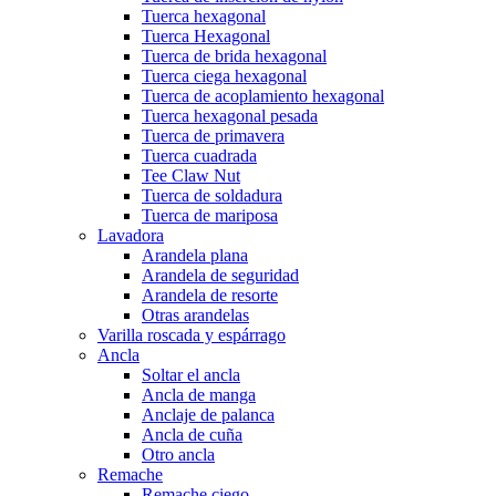
Tuerca hexagonal
Tuerca Hexagonal
Tuerca de brida hexagonal
Tuerca ciega hexagonal
Tuerca de acoplamiento hexagonal
Tuerca hexagonal pesada
Tuerca de primavera
Tuerca cuadrada
Tee Claw Nut
Tuerca de soldadura
Tuerca de mariposa
Lavadora
Arandela plana
Arandela de seguridad
Arandela de resorte
Otras arandelas
Varilla roscada y espárrago
Ancla
Soltar el ancla
Ancla de manga
Anclaje de palanca
Ancla de cuña
Otro ancla
Remache
Remache ciego